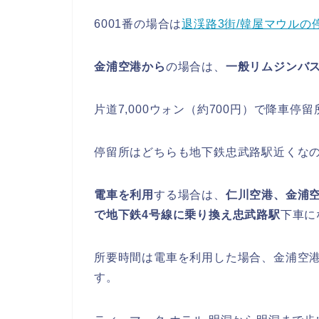
6001番の場合は
退渓路3街/韓屋マウルの
金浦空港から
の場合は、
一般リムジンバス
片道7,000ウォン（約700円）で降車停留
停留所はどちらも地下鉄忠武路駅近くな
電車を利用
する場合は、
仁川空港、金浦
で地下鉄4号線に乗り換え忠武路駅
下車に
所要時間は電車を利用した場合、金浦空港
す。