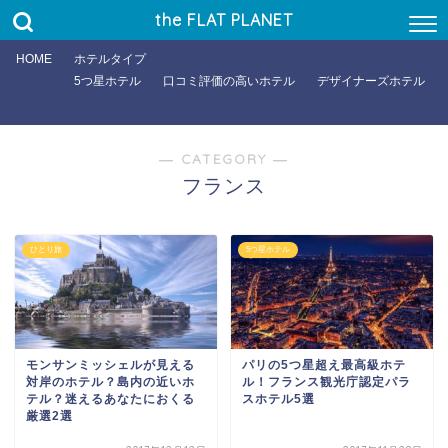
バジェット(〜1万)
the FLAT PLANET
目的
HOME
ホテルタイプ
文化に触れる
5つ星ホテル
口コミ評価の高いホテル
デザイナーズホテル
街歩き
ロマンチックに
― CATEGORY ―
絶景をのぞむ
フランス
ビジネス
ビーチに近い
ひとり旅
5つ星ホテル
特徴
ひとり旅
カップル＆夫婦
家族
モンサンミッシェルが見える
パリの5つ星超え最高級ホテ
対岸のホテル？島内の近いホ
ル！フランス観光庁認定パラ
グループ
テル？迷えるあなたにおくる
スホテル5選
厳選2選
シニア