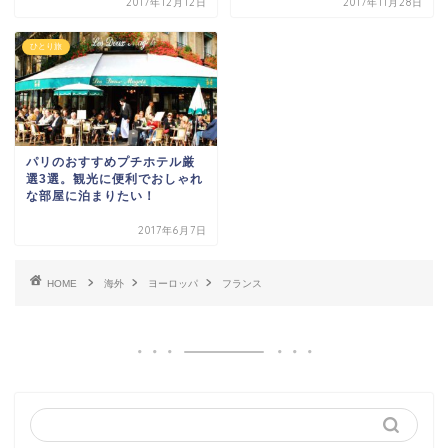
2017年12月12日
2017年11月28日
タイミング
時期
ひとり旅
夏休み
ハネムーン/アニバーサリー
年末年始
パリのおすすめプチホテル厳
GW / シルバーウィーク
選3選。観光に便利でおしゃれ
な部屋に泊まりたい！
期間
2017年6月7日
弾丸旅行： 0泊〜1泊
HOME
海外
ヨーロッパ
フランス