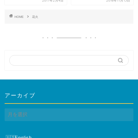
2017年2月4日
2016年11月15日
ビーチに近い
特徴
HOME
花火
ひとり旅
カップル＆夫婦
家族
グループ
シニア
タイミング
時期
夏休み
アーカイブ
ハネムーン/アニバーサリー
ア
年末年始
ー
GW / シルバーウィーク
カ
イ
期間
ブ
English