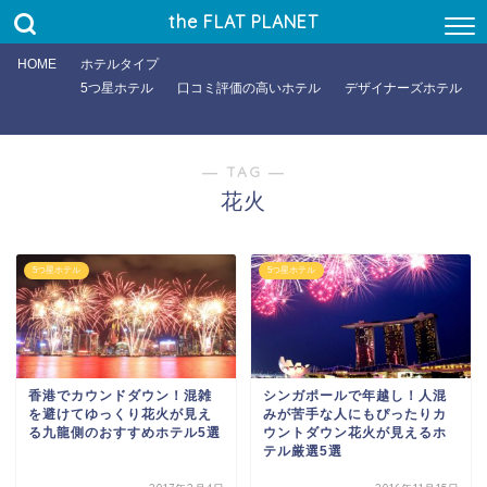
the FLAT PLANET
国内
HOME
ホテルタイプ
シチュエーション
5つ星ホテル
口コミ評価の高いホテル
デザイナーズホテル
予算
ラグジュアリー(5万〜)
― TAG ―
ミドル(2〜5万)
花火
エコノミー(1〜2万)
バジェット(〜1万)
5つ星ホテル
5つ星ホテル
目的
文化に触れる
街歩き
ロマンチックに
香港でカウンドダウン！混雑
シンガポールで年越し！人混
を避けてゆっくり花火が見え
みが苦手な人にもぴったりカ
絶景をのぞむ
る九龍側のおすすめホテル5選
ウントダウン花火が見えるホ
テル厳選5選
ビジネス