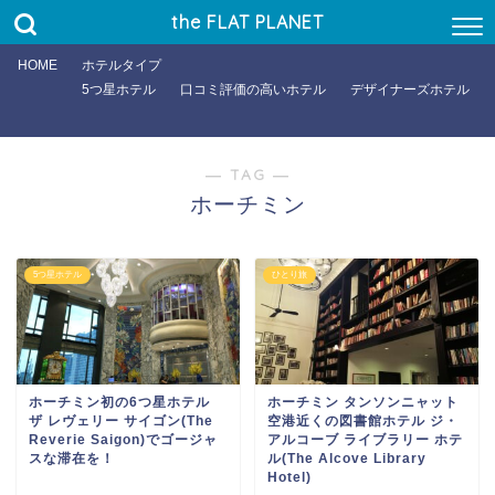
国内
the FLAT PLANET
シチュエーション
HOME
ホテルタイプ
5つ星ホテル
口コミ評価の高いホテル
デザイナーズホテル
予算
ラグジュアリー(5万〜)
ミドル(2〜5万)
― TAG ―
ホーチミン
エコノミー(1〜2万)
バジェット(〜1万)
目的
5つ星ホテル
ひとり旅
文化に触れる
街歩き
ロマンチックに
ホーチミン初の6つ星ホテル
ホーチミン タンソンニャット
絶景をのぞむ
ザ レヴェリー サイゴン(The
空港近くの図書館ホテル ジ・
Reverie Saigon)でゴージャ
アルコーブ ライブラリー ホテ
ビジネス
スな滞在を！
ル(The Alcove Library
Hotel)
ビーチに近い