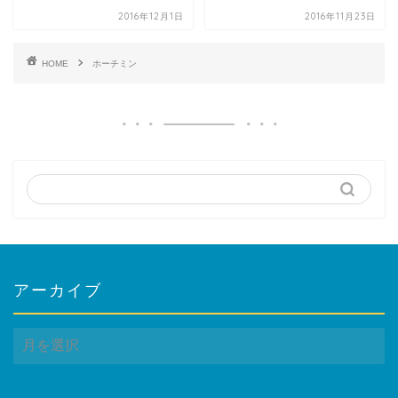
2016年12月1日
2016年11月23日
特徴
ひとり旅
HOME
ホーチミン
カップル＆夫婦
家族
グループ
シニア
タイミング
時期
夏休み
ハネムーン/アニバーサリー
アーカイブ
年末年始
ア
GW / シルバーウィーク
ー
期間
カ
イ
弾丸旅行： 0泊〜1泊