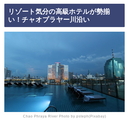
リゾート気分の高級ホテルが勢揃
い！チャオプラヤー川沿い
Chao Phraya River Photo by psteph(Pixabay)