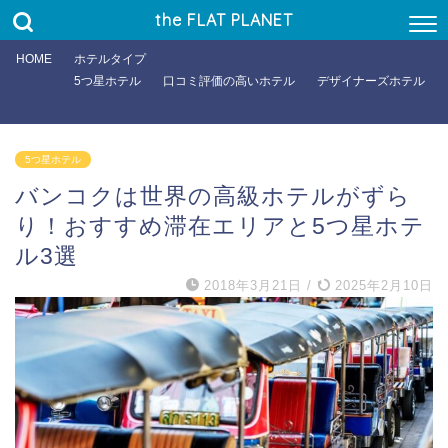
the FLAT PLANET
HOME
ホテルタイプ
5つ星ホテル
口コミ評価の高いホテル
デザイナーズホテル
5つ星ホテル
バンコクは世界の高級ホテルがずら
り！おすすめ滞在エリアと5つ星ホテ
ル3選
2018年3月21日
/
2025年2月10日