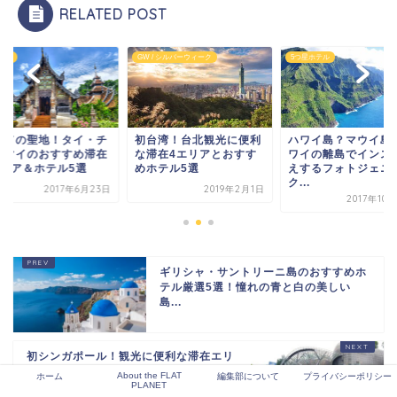
RELATED POST
り旅
GW / シルバーウィーク
5つ星ホテル
マドの聖地！タイ・チ
初台湾！台北観光に便利
ハワイ島？マウイ島
ンマイのおすすめ滞在
な滞在4エリアとおすす
ワイの離島でインス
エリア＆ホテル5選
めホテル5選
えするフォトジェニ
ク...
2017年6月23日
2019年2月1日
2017年10
ギリシャ・サントリーニ島のおすすめホ
テル厳選5選！憧れの青と白の美しい
島...
初シンガポール！観光に便利な滞在エリ
アとおすすめホテル5選
About the FLAT
ホーム
編集部について
プライバシーポリシー
PLANET